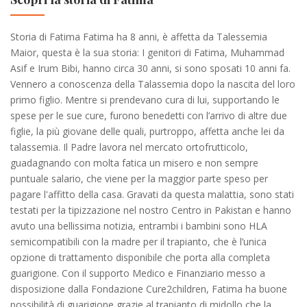
Storia di Fatima Fatima ha 8 anni, è affetta da Talessemia
Maior, questa è la sua storia: I genitori di Fatima, Muhammad
Asif e Irum Bibi, hanno circa 30 anni, si sono sposati 10 anni fa.
Vennero a conoscenza della Talassemia dopo la nascita del loro
primo figlio. Mentre si prendevano cura di lui, supportando le
spese per le sue cure, furono benedetti con l’arrivo di altre due
figlie, la più giovane delle quali, purtroppo, affetta anche lei da
talassemia. Il Padre lavora nel mercato ortofrutticolo,
guadagnando con molta fatica un misero e non sempre
puntuale salario, che viene per la maggior parte speso per
pagare l'affitto della casa. Gravati da questa malattia, sono stati
testati per la tipizzazione nel nostro Centro in Pakistan e hanno
avuto una bellissima notizia, entrambi i bambini sono HLA
semicompatibili con la madre per il trapianto, che è l’unica
opzione di trattamento disponibile che porta alla completa
guarigione. Con il supporto Medico e Finanziario messo a
disposizione dalla Fondazione Cure2children, Fatima ha buone
possibilità di guarigione grazie al trapianto di midollo che la