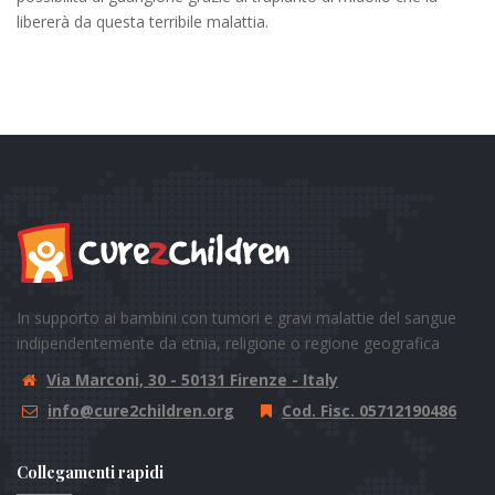
libererà da questa terribile malattia.
In supporto ai bambini con tumori e gravi malattie del sangue
indipendentemente da etnia, religione o regione geografica
Via Marconi, 30 - 50131 Firenze - Italy
info@cure2children.org
Cod. Fisc. 05712190486
Collegamenti rapidi