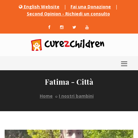
English Website
|
Fai una Donazione
|
Second Opinion - Richiedi un consulto
Fatima - Città
Home
I nostri bambini