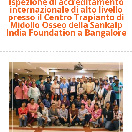
Ispezione di accreditamento
internazionale di alto livello
presso il Centro Trapianto di
Midollo Osseo della Sankalp
India Foundation a Bangalore