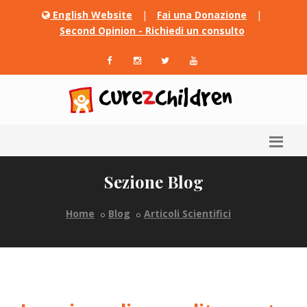
English Website
|
Fai una Donazione
|
Second Opinion - Richiedi un consulto
Sezione Blog
Home
Blog
Articoli Scientifici