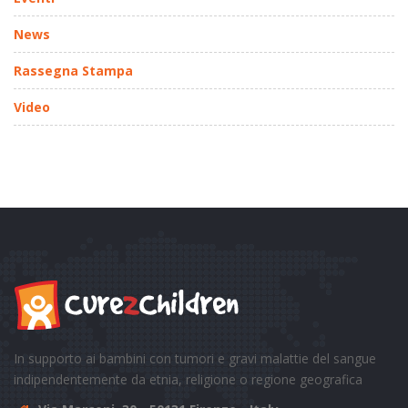
News
Rassegna Stampa
Video
In supporto ai bambini con tumori e gravi malattie del sangue
indipendentemente da etnia, religione o regione geografica