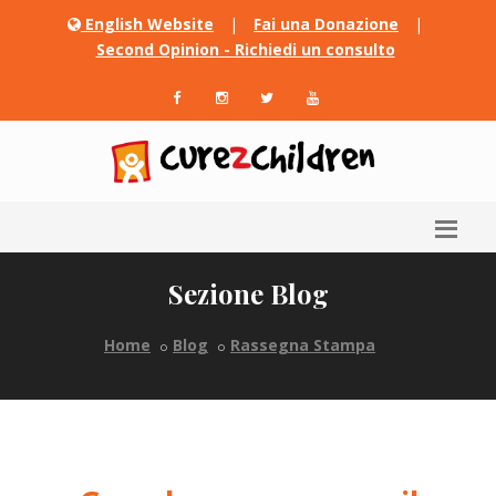
English Website
|
Fai una Donazione
|
Second Opinion - Richiedi un consulto
Sezione Blog
Home
Blog
Rassegna Stampa