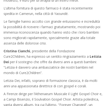
modesto, 9 euro per la terapia di un intero mese.
L’ultima fornitura di questo farmaco è stata recentemente
spedita in Camerun, nella città di Yaoundé.
Le famiglie hanno accolto con grande entusiasmo e incredulità
la possibilità di ricevere i farmaci gratuitamente, mostrando poi
immensa riconoscenza quando hanno visto che i loro bambini
sono migliorati rapidamente, specialmente grazie alla totale
assenza delle dolorose crisi.
Cristina Cianchi
, presidente della Fondazione
Cure2Children, ha espresso un sentito ringraziamento a
Letizia
Dei
per il sostegno che offre da diversi anni a questi bambini:
“Letizia è davvero una ambasciatrice dei nostri bambini nel
mondo di Cure2Children”.
Letizia Dei, infatti, soprano di formazione classica, è da molti
anni una appassionata direttrice di cori gospel e corali.
A Firenze dirige per l’Athenaeum Musicale il Light Gospel Choir e,
a Campi Bisenzio, il Soulvation Gospel Choir. Artista poliedrica,
vanta diversi album, tra cui l’ultimo, “Forever Changed”, un