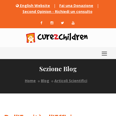
English Website
|
Fai una Donazione
|
Second Opinion - Richiedi un consulto
Sezione Blog
Home
Blog
Articoli Scientifici