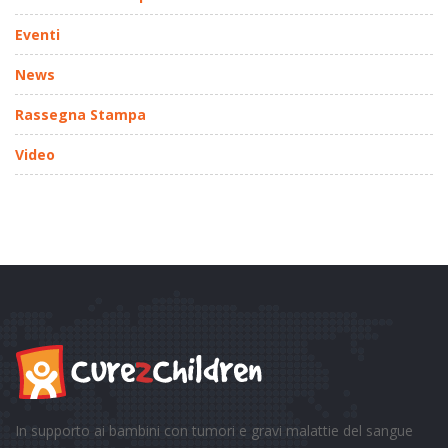
Eventi
News
Rassegna Stampa
Video
In supporto ai bambini con tumori e gravi malattie del sangue