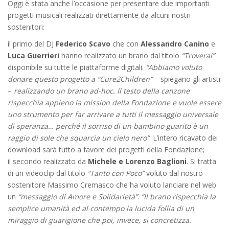
Oggi è stata anche l’occasione per presentare due importanti
progetti musicali realizzati direttamente da alcuni nostri
sostenitori:
il primo del DJ
Federico Scavo
che con
Alessandro Canino
e
Luca Guerrieri
hanno realizzato un brano dal titolo
“Troverai”
disponibile su tutte le piattaforme digitali.
“Abbiamo voluto
donare questo progetto a “Cure2Children”
– spiegano gli artisti
–
realizzando un brano ad-hoc. Il testo della canzone
rispecchia appieno la mission della Fondazione e vuole essere
uno strumento per far arrivare a tutti il messaggio universale
di speranza… perché il sorriso di un bambino guarito è un
raggio di sole che squarcia un cielo nero”
. L’intero ricavato dei
download sarà tutto a favore dei progetti della Fondazione;
il secondo realizzato da
Michele e Lorenzo Baglioni
. Si tratta
di un videoclip dal titolo
“Tanto con Poco”
voluto dal nostro
sostenitore Massimo Cremasco che ha voluto lanciare nel web
un
“messaggio di Amore e Solidarietà”
.
“Il brano rispecchia la
semplice umanità ed al contempo la lucida follia di un
miraggio di guarigione che poi, invece, si concretizza.