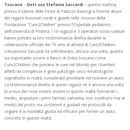
Toscana
–
Dott.ssa Stefania Saccardi
– questa mattina,
presso il Salone delle Feste di Palazzo Bastogi a Firenze alcuni
dei ragazzi kosovari curati e guariti nella
mission
della
Fondazione “Cure2Children” presso l’Ospedale pediatrico
dell’Università di Pristina. I 10 ragazzi e 3 operatori socio-sanitari
hanno portato la loro testimonianza diretta durante la
celebrazione ufficiale dei 10 anni di attività di Cure2Children.
L’Assessore Saccardi ha sottolineato, ancora una volta, quanto
sia importante essere a fianco di Onlus toscane come
Cure2Children che portano le cure nel Mondo per i bambini
affetti da complesse e gravi patologie onco-ematologiche
soprattutto in realtà considerate prioritarie nel ricevere un aiuto.
La testimonianza diretta di questi ragazzi ne è ancora una volta
la
prova del nove
ovvero essere in queste realtà formando i
medici, acquistare i primi farmaci salvavita, non sostituirsi mai ai
medici del posto ma sostenerli e guidarli nei protocolli da
seguire è la modalità giusta ed efficace per fornire un aiuto
concreto in queste realtà.