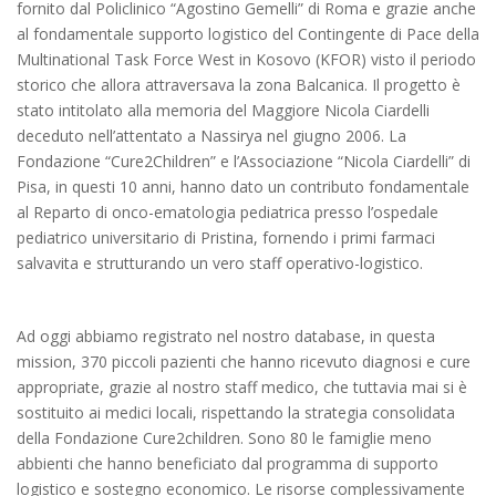
fornito dal Policlinico “Agostino Gemelli” di Roma e grazie anche
al fondamentale supporto logistico del Contingente di Pace della
Multinational Task Force West in Kosovo (KFOR) visto il periodo
storico che allora attraversava la zona Balcanica. Il progetto è
stato intitolato alla memoria del Maggiore Nicola Ciardelli
deceduto nell’attentato a Nassirya nel giugno 2006. La
Fondazione “Cure2Children” e l’Associazione “Nicola Ciardelli” di
Pisa, in questi 10 anni, hanno dato un contributo fondamentale
al Reparto di onco-ematologia pediatrica presso l’ospedale
pediatrico universitario di Pristina, fornendo i primi farmaci
salvavita e strutturando un vero staff operativo-logistico.
Ad oggi abbiamo registrato nel nostro database, in questa
mission, 370 piccoli pazienti che hanno ricevuto diagnosi e cure
appropriate, grazie al nostro staff medico, che tuttavia mai si è
sostituito ai medici locali, rispettando la strategia consolidata
della Fondazione Cure2children. Sono 80 le famiglie meno
abbienti che hanno beneficiato dal programma di supporto
logistico e sostegno economico. Le risorse complessivamente