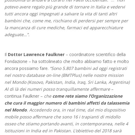
potevo avere regalo più grande di tornare in Italia e vedervi
tutti ancora oggi impegnati a salvare la vita di tanti altri
bambini che, come me, rischiano di perdersi per sempre per
la mancanza di cure mediche, farmaci ed apparecchiature
adeguate…”.
Il
Dottor Lawrence Faulkner
– coordinatore scientifico della
Fondazione – ha sottolineato che molto abbiamo fatto e molto
ancora possiamo fare.
“Sono 5.807 bambini ad oggi registrati
nel nostro database on-line (BMTPlus) nelle nostre mission
nel Mondo (Kosovo, Pakistan, India, Iraq, Sri Lanka, Argentina)
Al di là dei numeri posso tranquillamente affermare
–
continua Faulkner –
che
come rete siamo l’Organizzazione
che cura il maggior numero di bambini affetti da talassemia
nel Mondo
. Accedendo ora, in real time, dal mio dispositivo
mobile posso affermare che sono 16 i trapianti di midollo
osseo che stiamo portando avanti, in contemporanea, nelle 4
Istituzioni in India ed in Pakistan. L’obiettivo del 2018 sarà