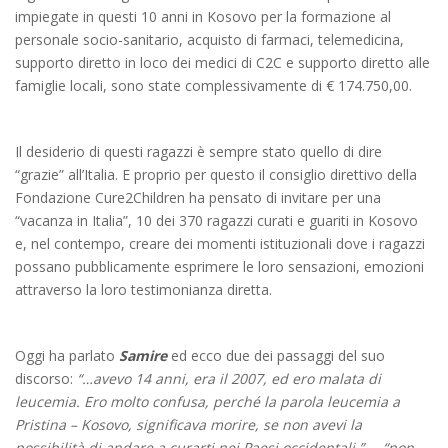
impiegate in questi 10 anni in Kosovo per la formazione al
personale socio-sanitario, acquisto di farmaci, telemedicina,
supporto diretto in loco dei medici di C2C e supporto diretto alle
famiglie locali, sono state complessivamente di € 174.750,00.
Il desiderio di questi ragazzi è sempre stato quello di dire
“grazie” all’Italia. E proprio per questo il consiglio direttivo della
Fondazione Cure2Children ha pensato di invitare per una
“vacanza in Italia”, 10 dei 370 ragazzi curati e guariti in Kosovo
e, nel contempo, creare dei momenti istituzionali dove i ragazzi
possano pubblicamente esprimere le loro sensazioni, emozioni
attraverso la loro testimonianza diretta.
Oggi ha parlato
Samire
ed ecco due dei passaggi del suo
discorso:
“…avevo 14 anni, era il 2007, ed ero malata di
leucemia. Ero molto confusa, perché la parola leucemia a
Pristina – Kosovo, significava morire, se non avevi la
possibilità di andare a curarti nei Paesi occidentali.”
…
“non