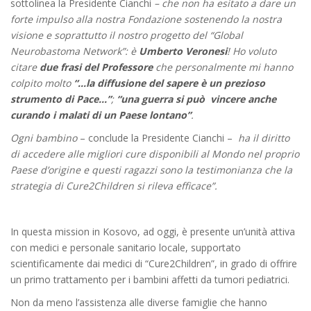
sottolinea la Presidente Cianchi
– che non ha esitato a dare un
forte impulso alla nostra Fondazione sostenendo la nostra
visione e soprattutto il nostro progetto del “Global
Neurobastoma Network”: è
Umberto Veronesi
! Ho voluto
citare
due frasi del Professore
che personalmente mi hanno
colpito molto
“…la diffusione del sapere è un prezioso
strumento di Pace…”
;
“una guerra si può vincere anche
curando i malati di un Paese lontano”
.
Ogni bambino
– conclude la Presidente Cianchi –
ha il diritto
di accedere alle migliori cure disponibili al Mondo nel proprio
Paese d’origine e questi ragazzi sono la testimonianza che la
strategia di Cure2Children si rileva efficace”.
In questa mission in Kosovo, ad oggi, è presente un’unità attiva
con medici e personale sanitario locale, supportato
scientificamente dai medici di “Cure2Children”, in grado di offrire
un primo trattamento per i bambini affetti da tumori pediatrici.
Non da meno l’assistenza alle diverse famiglie che hanno