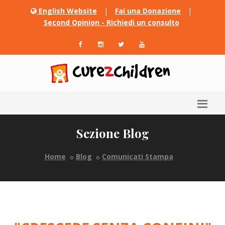
English Website
|
Fai una Donazione
|
Second Opinion - Richiedi un consulto
Sezione Blog
Home
Blog
Comunicati Stampa