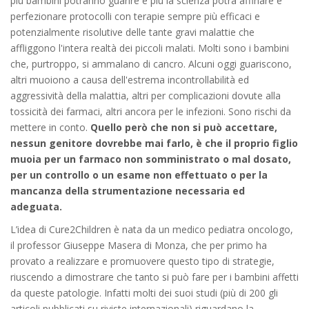
più bambini potranno guarire e più la scienza potrà affinare e
perfezionare protocolli con terapie sempre più efficaci e
potenzialmente risolutive delle tante gravi malattie che
affliggono l'intera realtà dei piccoli malati. Molti sono i bambini
che, purtroppo, si ammalano di cancro. Alcuni oggi guariscono,
altri muoiono a causa dell'estrema incontrollabilità ed
aggressività della malattia, altri per complicazioni dovute alla
tossicità dei farmaci, altri ancora per le infezioni. Sono rischi da
mettere in conto.
Quello però che non si può accettare,
nessun genitore dovrebbe mai farlo, è che il proprio figlio
muoia per un farmaco non somministrato o mal dosato,
per un controllo o un esame non effettuato o per la
mancanza della strumentazione necessaria ed
adeguata.
L’idea di Cure2Children è nata da un medico pediatra oncologo,
il professor Giuseppe Masera di Monza, che per primo ha
provato a realizzare e promuovere questo tipo di strategie,
riuscendo a dimostrare che tanto si può fare per i bambini affetti
da queste patologie. Infatti molti dei suoi studi (più di 200 gli
articoli pubblicati su riviste internazionali) riguardano la