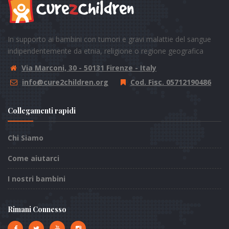
In supporto ai bambini con tumori e gravi malattie del sangue
indipendentemente da etnia, religione o regione geografica
Via Marconi, 30 - 50131 Firenze - Italy
info@cure2children.org
Cod. Fisc. 05712190486
Collegamenti rapidi
Chi Siamo
Come aiutarci
I nostri bambini
Rimani Connesso