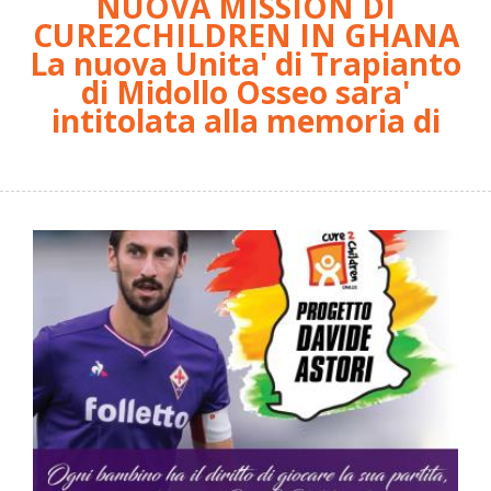
NUOVA MISSION DI
CURE2CHILDREN IN GHANA
La nuova Unita' di Trapianto
di Midollo Osseo sara'
intitolata alla memoria di