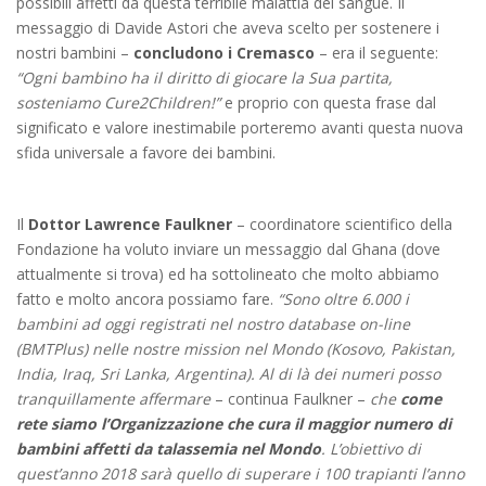
possibili affetti da questa terribile malattia del sangue. Il
messaggio di Davide Astori che aveva scelto per sostenere i
nostri bambini –
concludono i Cremasco
– era il seguente:
“Ogni bambino ha il diritto di giocare la Sua partita,
sosteniamo Cure2Children!”
e proprio con questa frase dal
significato e valore inestimabile porteremo avanti questa nuova
sfida universale a favore dei bambini.
Il
Dottor Lawrence Faulkner
– coordinatore scientifico della
Fondazione ha voluto inviare un messaggio dal Ghana (dove
attualmente si trova) ed ha sottolineato che molto abbiamo
fatto e molto ancora possiamo fare.
“Sono oltre 6.000 i
bambini ad oggi registrati nel nostro database on-line
(BMTPlus) nelle nostre mission nel Mondo (Kosovo, Pakistan,
India, Iraq, Sri Lanka, Argentina). Al di là dei numeri posso
tranquillamente affermare
– continua Faulkner –
che
come
rete siamo l’Organizzazione che cura il maggior numero di
bambini affetti da talassemia nel Mondo
. L’obiettivo di
quest’anno 2018 sarà quello di superare i 100 trapianti l’anno