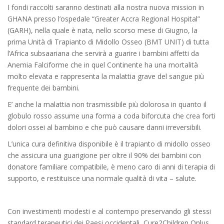
I fondi raccolti saranno destinati alla nostra nuova mission in
GHANA presso l’ospedale “Greater Accra Regional Hospital”
(GARH), nella quale è nata, nello scorso mese di Giugno, la
prima Unità di Trapianto di Midollo Osseo (BMT UNIT) di tutta
l’Africa subsaariana che servirà a guarire i bambini affetti da
Anemia Falciforme che in quel Continente ha una mortalità
molto elevata e rappresenta la malattia grave del sangue più
frequente dei bambini.
E’ anche la malattia non trasmissibile più dolorosa in quanto il
globulo rosso assume una forma a coda biforcuta che crea forti
dolori ossei al bambino e che può causare danni irreversibili.
L’unica cura definitiva disponibile è il trapianto di midollo osseo
che assicura una guarigione per oltre il 90% dei bambini con
donatore familiare compatibile, è meno caro di anni di terapia di
supporto, e restituisce una normale qualità di vita – salute.
Con investimenti modesti e al contempo preservando gli stessi
standard terapeutici dei Paesi occidentali, Cure2Children Onlus,