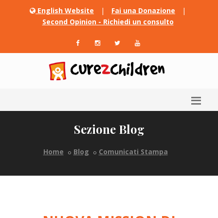
English Website
|
Fai una Donazione
|
Second Opinion - Richiedi un consulto
Sezione Blog
Home
Blog
Comunicati Stampa