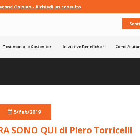
econd Opinion - Richiedi un consulto
Sost
Testimonial e Sostenitori
Iniziative Benefiche
Come Aiutar
5/feb/2019
A SONO QUI di Piero Torricelli