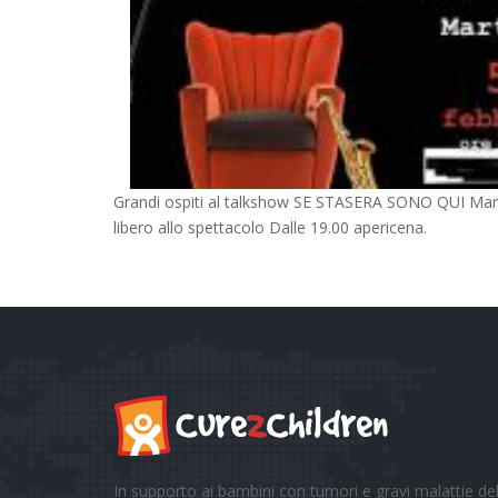
Grandi ospiti al talkshow SE STASERA SONO QUI Marte
libero allo spettacolo Dalle 19.00 apericena.
In supporto ai bambini con tumori e gravi malattie 