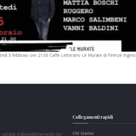
di 5 febbraio ore 21.00 Caffe Letterario Le Murate di Firenze Ingre
Collegamenti rapidi
Chi Siamo
del sangue indipendentemente da