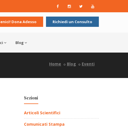
ienici! Dona Adesso
Richiedi un Consulto
ci
Blog
Home
Blog
Eventi
Sezioni
Articoli Scientifici
Comunicati Stampa