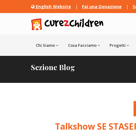
English Website
|
Fai una Donazione
|
S
Chi Siamo
Cosa Facciamo
Progetti
Sezione Blog
Talkshow SE STASER