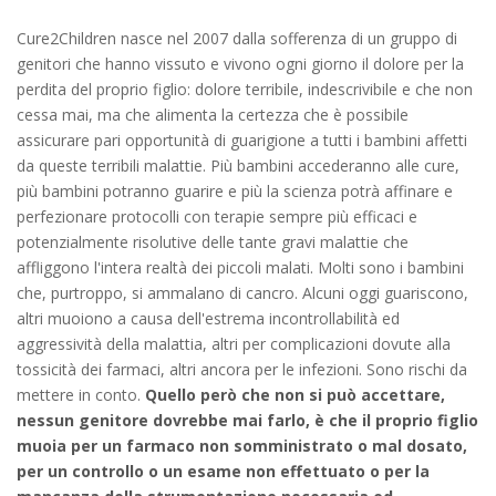
Cure2Children nasce nel 2007 dalla sofferenza di un gruppo di
genitori che hanno vissuto e vivono ogni giorno il dolore per la
perdita del proprio figlio: dolore terribile, indescrivibile e che non
cessa mai, ma che alimenta la certezza che è possibile
assicurare pari opportunità di guarigione a tutti i bambini affetti
da queste terribili malattie. Più bambini accederanno alle cure,
più bambini potranno guarire e più la scienza potrà affinare e
perfezionare protocolli con terapie sempre più efficaci e
potenzialmente risolutive delle tante gravi malattie che
affliggono l'intera realtà dei piccoli malati. Molti sono i bambini
che, purtroppo, si ammalano di cancro. Alcuni oggi guariscono,
altri muoiono a causa dell'estrema incontrollabilità ed
aggressività della malattia, altri per complicazioni dovute alla
tossicità dei farmaci, altri ancora per le infezioni. Sono rischi da
mettere in conto.
Quello però che non si può accettare,
nessun genitore dovrebbe mai farlo, è che il proprio figlio
muoia per un farmaco non somministrato o mal dosato,
per un controllo o un esame non effettuato o per la