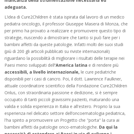
mancanza della strumentazione necessaria ed
adeguata.
L’idea di Cure2Children è stata ispirata dal lavoro di un medico
pediatra oncologo, il professor Giuseppe Masera di Monza, che
per primo ha provato a realizzare e promuovere questo tipo di
strategie, riuscendo a dimostrare che tanto si può fare per i
bambini affetti da queste patologie. Infatti molti dei suoi studi
(più di 200 gli articoli pubblicati su riviste internazionali)
riguardano la possibilità di migliorare i risultati delle terapie nei
Paesi meno sviluppati dell
'
America latina
e di rendere più
accessibili, a livello
internazionale,
le cure pediatriche
disponibili per i casi di cancro. Poi, il dott. Lawrence Faulkner,
attuale coordinatore scientifico della Fondazione Cure2Children
Onlus, con straordinaria passione e dedizione, si è sempre
occupato di tanti piccoli gravissimi pazienti, maturando una
valida e solida esperienza in Italia e all'estero. Proprio la sua
esperienza nel delicato settore dell’oncoematologia pediatrica,
l'ha spinto a promuovere un Progetto che "porta" la cura ai
bambini affetti da patologie onco-ematologiche.
Da qui la
necessità di estendere ai Paesi in via di sviluppo i