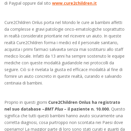
di Paypal oppure dal sito
www.cure2children.it
Cure2Children Onlus porta nel Mondo le cure ai bambini affetti
da complesse e gravi patologie onco-ematologiche soprattutto
in realtà considerate prioritarie nel ricevere un aiuto. In queste
realtà Cure2Children forma i medici ed il personale sanitario,
acquista i primi farmaci salvavita senza mai sostituirsi allo staff
medico locale. Infatti da 13 anni ha sempre sostenuto le equipe
mediche con queste modalità guidandole nei protocolli da
seguire. Ciò si è rivelata la giusta ed efficace modalità al fine di
fornire un aiuto concreto in queste realtà, curando e salvando
centinaia di bambini.
Proprio in questi giorni
Cure2Children Onlus ha registrato
nel suo database –
BMT Plus
– il paziente n. 10.000.
Questo
significa che tutti questi bambini hanno avuto sicuramente una
corretta diagnosi, cosa purtroppo non scontata nei Paesi dove
operiamo! La maggior parte di loro sono stati curati e guariti da