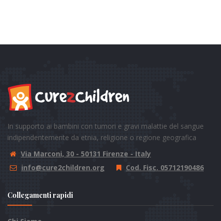
In supporto ai bambini con tumori e gravi malattie del sangue
indipendentemente da etnia, religione o regione geografica
Via Marconi, 30 - 50131 Firenze - Italy
info@cure2children.org
Cod. Fisc. 05712190486
Collegamenti rapidi