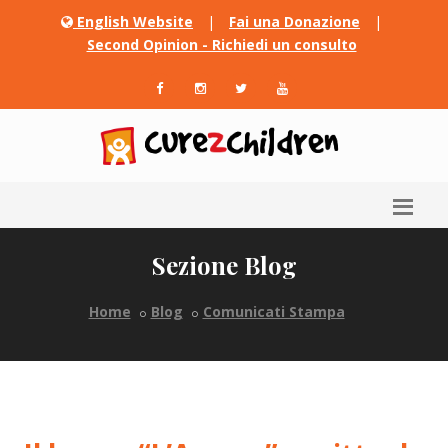
English Website
|
Fai una Donazione
|
Second Opinion - Richiedi un consulto
Sezione Blog
Home
Blog
Comunicati Stampa