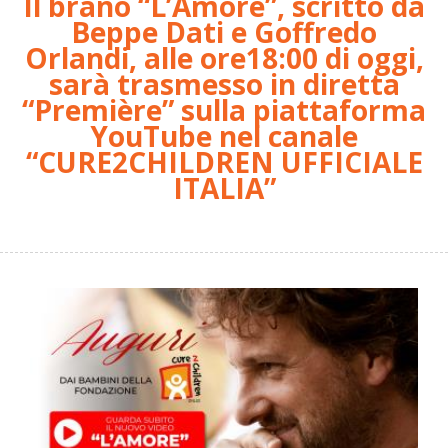
Il brano “L’Amore”, scritto da
Beppe Dati e Goffredo
Orlandi, alle ore18:00 di oggi,
sarà trasmesso in diretta
“Première” sulla piattaforma
YouTube nel canale
“CURE2CHILDREN UFFICIALE
ITALIA”