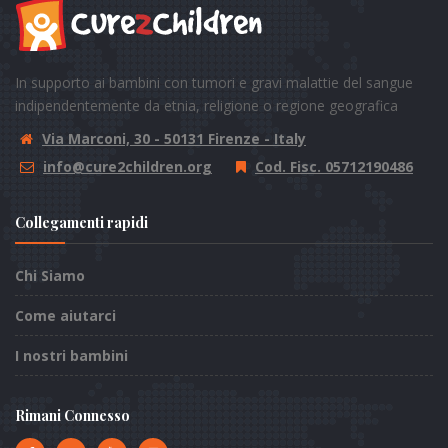
In supporto ai bambini con tumori e gravi malattie del sangue
indipendentemente da etnia, religione o regione geografica
Via Marconi, 30 - 50131 Firenze - Italy
info@cure2children.org
Cod. Fisc. 05712190486
Collegamenti rapidi
Chi Siamo
Come aiutarci
I nostri bambini
Rimani Connesso