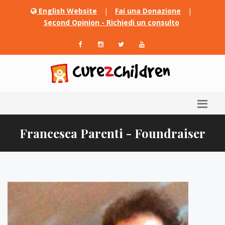
English Website
|
Fai una Donazione
|
Second Opinion - Richiedi un consulto
Francesca Parenti - Foundraiser